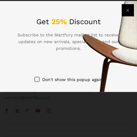
Get
25%
Discount
Subscribe to the Martfury mailing list to receive
updates on new arrivals, special offers and our
promotions.
Contact Us
Call us 24/7
1800 97 97 69
Don't show this popup again
502 New Design Str, Melbourne, Australia
contact@martfury.co